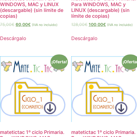
WINDOWS, MAC y LINUX
Para WINDOWS, MAC y
(descargable) (sin límite de
LINUX (descargable) (sin
copias)
límite de copias)
75,00
€
60,00
€
128,00
€
100,00
€
(IVA no incluido)
(IVA no incluido)
Descárgalo
Descárgalo
¡Oferta!
¡Oferta
matetictac 1º ciclo Primaria.
matetictac 1º ciclo Primaria.